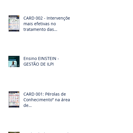
CARD 002 - Intervenções
mais efetivas no
tratamento das
demências. Diagnóstico
diferencias das
demências
Ensino EINSTEIN -
GESTÃO DE ILPI
CARD 001: Pérolas de
Conhecimento” na área
de
Geriatria/Gerontologia