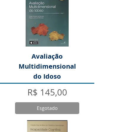
Avaliação
Multidimensional
do Idoso
Preço
R$ 145,00
Esgotado