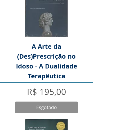
A Arte da
(Des)Prescrição no
Idoso - A Dualidade
Terapêutica
Preço
R$ 195,00
Esgotado