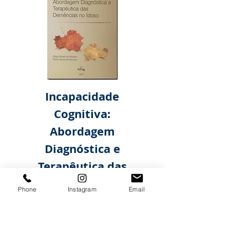
Incapacidade
Cognitiva:
Abordagem
Diagnóstica e
Terapêutica das
Demências
Phone
Instagram
Email
Preço
R$ 135,00