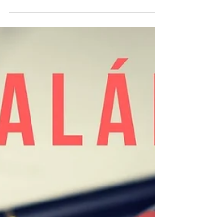
Como foram os seus
resultados deste ano e em
2019 você vai continuar com
as mesmas práticas?
O ano está quase virando, daqui a pouco
estaremos em 2019. Toda virada de ano leva as
pessoas a produzirem naturalmente alguns...