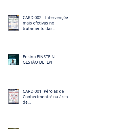
CARD 002 - Intervenções
mais efetivas no
tratamento das
demências. Diagnóstico
diferencias das
demências
Ensino EINSTEIN -
GESTÃO DE ILPI
CARD 001: Pérolas de
Conhecimento” na área
de
Geriatria/Gerontologia