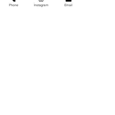
Phone
Instagram
Email
Movimento na longevidade
feminina: perspectivas sobre
atividade física entre mulheres
idosas institucionalizadas
Dia Internacional da Mulher:
Uma reflexão sobre a mulher
idosa