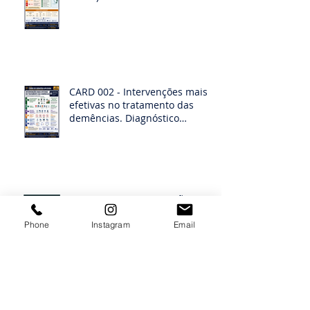
CARD 002 - Intervenções mais
efetivas no tratamento das
demências. Diagnóstico
diferencias das demências
Ensino EINSTEIN - GESTÃO DE
ILPI
Phone
Instagram
Email
CARD 001: Pérolas de
Conhecimento” na área de