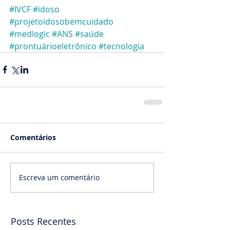
#IVCF
#idoso
#projetoidosobemcuidado
#medlogic
#ANS
#saúde
#prontuárioeletrônico
#tecnologia
Comentários
Escreva um comentário
Posts Recentes