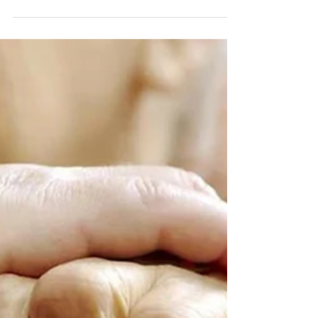
Criativo em BH-MG
Rede Globo, MGTV 1ª Edição - 18 / Agosto / 2017
Conheça um pouco mais da Indústria-i #p7
#p7criativo #indústriai #medlogic
#danielmelo...