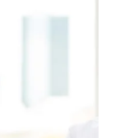
Como melhorar o
desempenho da sua ILPI do
jeito certo?
GUIA RÁPIDO: Gestão de equipes
multidisciplinar em instituições de longa
permanência COMO gerir corretamente e
eficientemente uma...