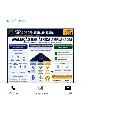
Prontuário Eletrônico: São
todos iguais?
Dentre os setores estratégicos para o
desenvolvimento da sociedade, enfim, a Saúde
começa a se beneficiar da Tecnologia da
Informação. Os...
Phone
Instagram
Email