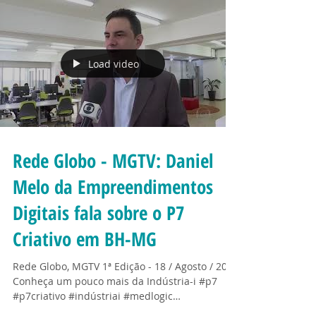
Final de ano, tempo de festas! A alegria
Natalina e da festa da virada faz com que
todas as pessoas estejam tranquilas e felizes…
Será...
Load video
Rede Globo - MGTV: Daniel
Melo da Empreendimentos
Digitais fala sobre o P7