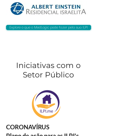
Explore o que o MedLogic pode fazer pela sua ILPI
Iniciativas com o
Setor Público
CORONAVÍRUS
Plano de ação para as ILPI's