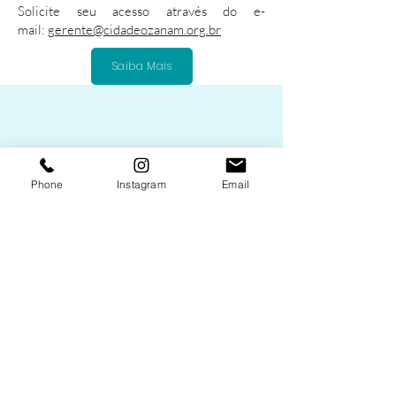
Solicite seu acesso através do e-
mail:
gerente@cidadeozanam.org.br
Saiba Mais
Phone
Instagram
Email
Programa de Qualificação em
Geriatria ProQualisGer