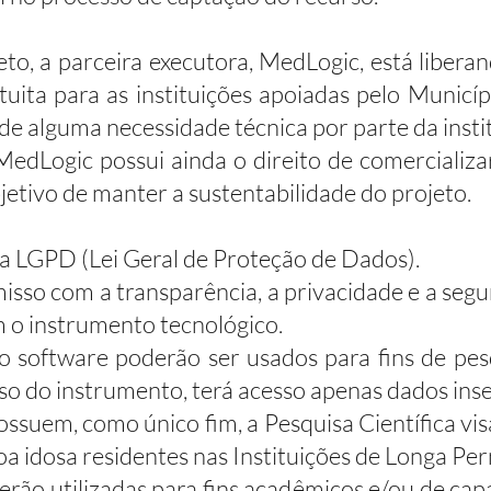
to, a parceira executora, MedLogic, está libera
uita para as instituições apoiadas pelo Municíp
de alguma necessidade técnica por parte da instit
MedLogic possui ainda o direito de comercializa
jetivo de manter a sustentabilidade do projeto.
 a LGPD (Lei Geral de Proteção de Dados).
so com a transparência, a privacidade e a seg
m o instrumento tecnológico.
 software poderão ser usados para fins de pesqu
uso do instrumento, terá acesso apenas dados inse
ossuem, como único fim, a Pesquisa Científica v
a idosa residentes nas Instituições de Longa Pe
serão utilizadas para fins acadêmicos e/ou de cap