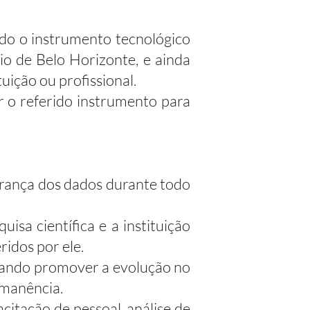
ndo o instrumento tecnológico
io de Belo Horizonte, e ainda
uição ou profissional.
r o referido instrumento para
urança dos dados durante todo
isa científica e a instituição
ridos por ele.
isando promover a evolução no
rmanência.
acitação de pessoal, análise de