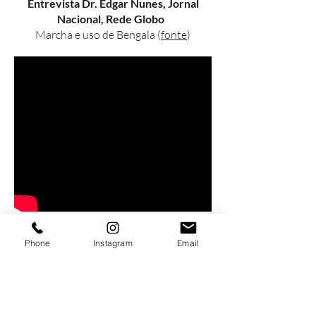
Entrevista Dr. Edgar Nunes, Jornal
Nacional, Rede Globo
Marcha e uso de Bengala (
fonte
)
Entrevista Dr. Edgar Nunes, MGTV, Rede
Phone
Instagram
Email
Globo
Envelhecer com Saúde (
fonte
)