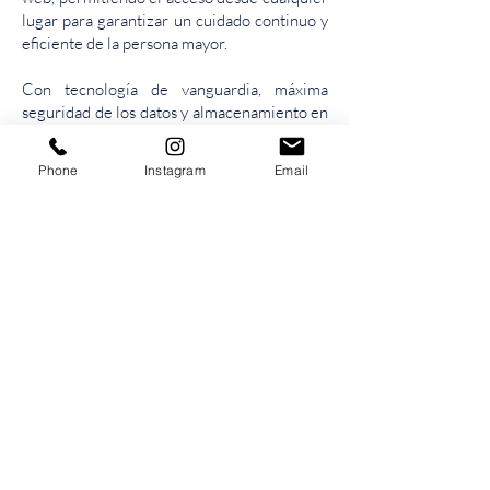
lugar para garantizar un cuidado continuo y
eficiente de la persona mayor.
Con tecnología de vanguardia, máxima
seguridad de los datos y almacenamiento en
la nube, Medlogic pone la mejor atención
geriátrica en la palma de su mano.
Phone
Instagram
Email
Tel /
Whatsapp: (31) 9.9391-7450
Email:
comercial@medlogic.com.br
Privacy Policy
Stay in!