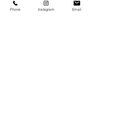
Phone
Instagram
Email
Movimento na longevidade
feminina: perspectivas sobre
atividade física entre mulheres
idosas institucionalizadas
Dia Internacional da Mulher:
Uma reflexão sobre a mulher
idosa